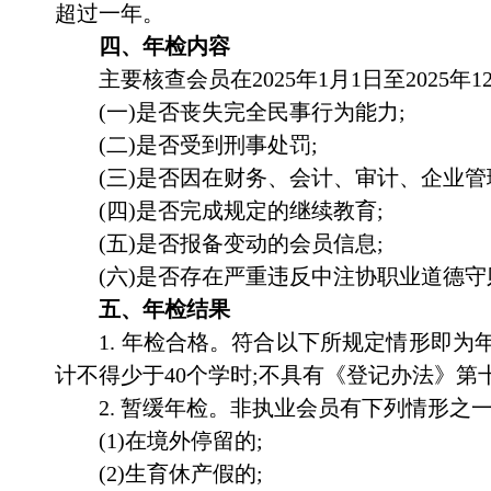
超过一年。
四、年检内容
主要核查会员在
2025
年
1
月
1
日至
2025
年
1
(一)是否丧失完全民事行为能力;
(二)是否受到刑事处罚;
(三)是否因在财务、会计、审计、企业
(四)是否完成规定的继续教育;
(五)是否报备变动的会员信息;
(六)是否存在严重违反中注协职业道德
五、年检结果
1.
年检合格。符合以下所规定情形即为年
计不得少于
40
个学时;不具有《登记办法》第
2.
暂缓年检。非执业会员有下列情形之一
(
1
)在境外停留的;
(
2
)生育休产假的;