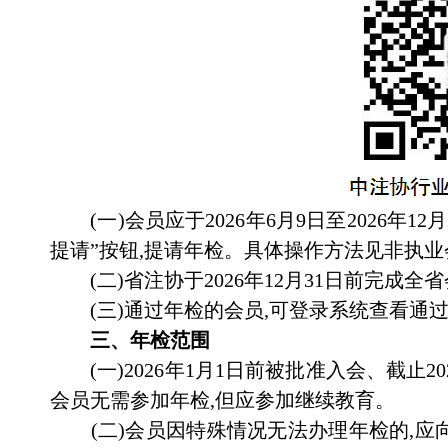
(一)会员应于
2026
年
6
月
9
日至
2026
年
12
月
提请”按钮,提请年检。具体操作方法见非执业
(二)省注协于
2026
年
12
月
31
日前完成全省
(三)通过年检的会员,可登录系统查看通
三、年检范围
(一)
2026
年
1
月
1
日前被批准入会、截止
20
会员无需参加年检,但应参加继续教育。
(二)会员因特殊情况无法办理年检的,