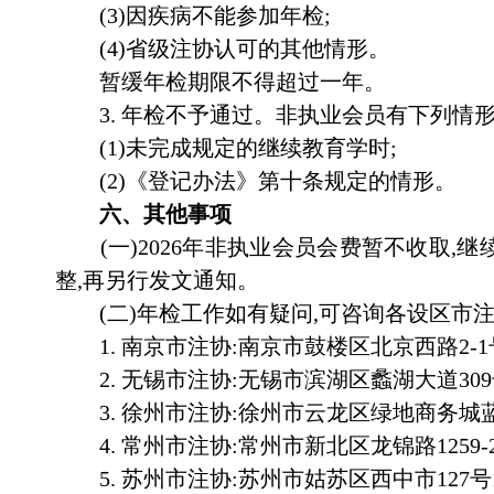
(
3
)因疾病不能参加年检;
(
4
)省级注协认可的其他情形。
暂缓年检期限不得超过一年。
3.
年检不予通过。非执业会员有下列情形
(
1
)未完成规定的继续教育学时;
(
2
)《登记办法》第十条规定的情形。
六、其他事项
(一)
2026
年非执业会员会费暂不收取,继
整,再另行发文通知。
(二)年检工作如有疑问,可咨询各设区市
1.
南京市注协:南京市鼓楼区北京西路
2-1
2.
无锡市注协:无锡市滨湖区蠡湖大道
309
3.
徐州市注协:徐州市云龙区绿地商务城
4.
常州市注协:常州市新北区龙锦路
1259-
5.
苏州市注协:苏州市姑苏区西中市
127
号