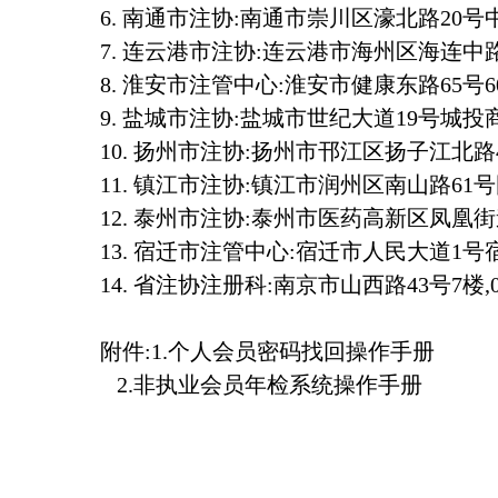
6.
南通市注协:南通市崇川区濠北路
20
号
7.
连云港市注协:连云港市海州区海连中
8.
淮安市注管中心:淮安市健康东路
65
号
6
9.
盐城市注协:盐城市世纪大道
19
号城投
10.
扬州市注协:扬州市邗江区扬子江北路
11.
镇江市注协:镇江市润州区南山路
61
号
12.
泰州市注协:泰州市医药高新区凤凰
13.
宿迁市注管中心:宿迁市人民大道
1
号
14.
省注协注册科:南京市山西路
43
号
7
楼,
附件:
1.
个人会员密码找回操作手册
2.
非执业会员年检系统操作手册