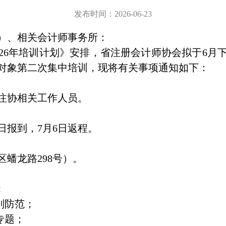
发布时间：2026-06-23
）、
相关
会计师事务所
：
2
6
年培训计划》安排，省注册会计师协会拟于
6
月
对象第
二
次集中培训，现将有关事项通知如下：
注协
相关
工作人员。
日报到，
7
月
6
日返程
。
区蟠龙路
298
号）。
；
别防范；
专题；