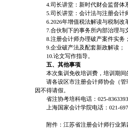
4.
司长讲堂：新时代财会监督体
5.
司长讲堂：会计法与注册会计
6.2026
年增值税法解读与税制改
7.
合伙制下的事务所内部治理与
8
.
注册会计师办理破产案件实务
9.
企业破产法及配套新政解读；
10.
论文写作指导。
五、其他事项
本次集训免收培训费，培训期间
请各设区市注册会计师协会（管
因不得请假。
省注协考培科电话：
025-836339
上海国家会计学院电话：
021-69
附件：江苏省注册会计师行业第