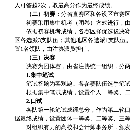
人可答题
2
次，取最高分作为最终成绩
。
（二）初赛：
分省直赛区和各设区市赛
初赛采用集中机考（闭卷）方式进行，
依据初赛机考成绩，
各赛区
择优选拔决
区各选派
3
支队伍；其他地区各选派
1
支队伍
置
1
名领队，由注协派员担任。
（三）决赛
决赛为团体赛，由省注协统一组织，分
1.
集中笔试
笔试答题为客观题。各参赛队伍选手笔
根据集中笔试成绩，
设置
个人一等奖、
2.
口试
各队第一轮笔试成绩总分，作为第二轮
据
最终成绩，
设置
团体一等奖、二等奖、三
对组织有力的高校和会计师事务所，颁