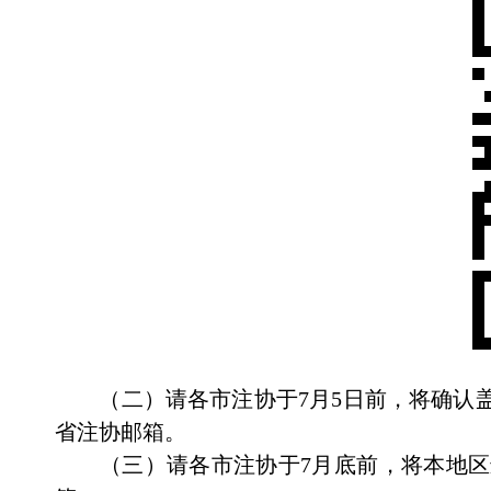
（二）
请各市注协于
7
月
5
日前，将
确认
省注协邮箱。
（
三
）请各市注协于
7
月
底
前，将本地区