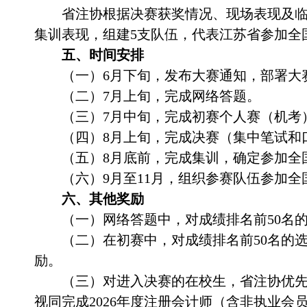
省注协根据决赛获奖情况、现场表现及
集训表现，
组建
5
支队伍，代表江苏省参加全
五、时间安排
（一）
6
月下旬，发布大赛通知，部署大
（二）
7
月上旬，完成网络答题。
（三）
7
月中旬，完成初赛个人赛（机考
（四）
8
月上旬，完成决赛（集中笔试和
（五）
8
月底前，完成集训，确定参加全
（六）
9
月至
11
月，组织参赛队伍参加全
六、其他奖励
（一）网络答题中，对成绩排名前
50
名
（二）在初赛中，
对
成绩排名前
50
名的
励。
（三）对进入决赛的在校生，省注协优
视同完成
2026
年度注册会计师（含非执业会