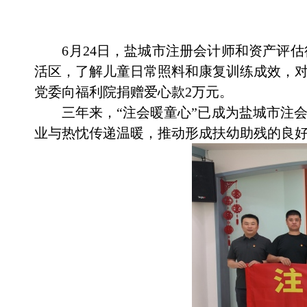
6
月
24
日，
盐城市注册会计师和资产评估
活区，了解儿童日常照料和康复训练成效，
党委向福利院捐赠爱心款
2
万元。
三年来，
“
注会暖童心
”
已成为
盐城市
注
业与热忱传递温暖，
推动形成
扶
幼助残的良